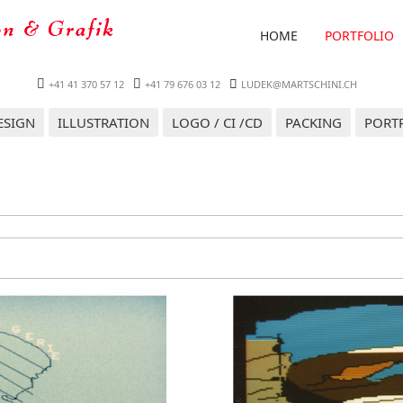
HOME
PORTFOLIO
+41 41 370 57 12
+41 79 676 03 12
LUDEK@MARTSCHINI.CH
ESIGN
ILLUSTRATION
LOGO / CI /CD
PACKING
PORT