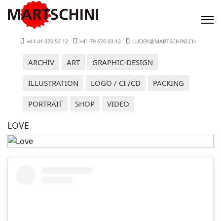
+41 41 370 57 12
+41 79 676 03 12
LUDEK@MARTSCHINI.CH
ARCHIV
ART
GRAPHIC-DESIGN
ILLUSTRATION
LOGO / CI /CD
PACKING
PORTRAIT
SHOP
VIDEO
LOVE