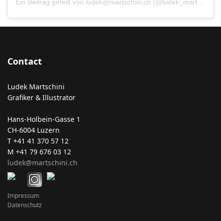
Ein Beitrag geteilt von
ludek@martschini.ch
(@ludek_martschini) am
Contact
Ludek Martschini
Grafiker & Illustrator
Hans-Holbein-Gasse 1
CH-6004 Luzern
T +41 41 370 57 12
M +41 79 676 03 12
ludek@martschini.ch
Impressum
Datenschutz