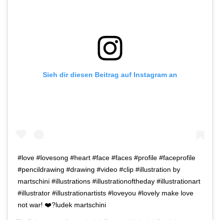
Sieh dir diesen Beitrag auf Instagram an
#love #lovesong #heart #face #faces #profile #faceprofile
#pencildrawing #drawing #video #clip #illustration by
martschini #illustrations #illustrationoftheday #illustrationart
#illustrator #illustrationartists #loveyou #lovely make love
not war! ❤️?ludek martschini