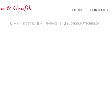
HOME
PORTFOLIO
+41 41 370 57 12
+41 79 676 03 12
LUDEK@MARTSCHINI.CH