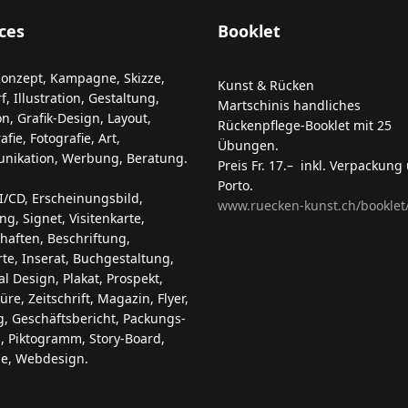
ces
Booklet
Konzept, Kampagne, Skizze,
Kunst & Rücken
, Illustration, Gestaltung,
Martschinis handliches
on, Grafik-Design, Layout,
Rückenpflege-Booklet mit 25
fie, Fotografie, Art,
Übungen.
ikation, Werbung, Beratung.
Preis Fr. 17.– inkl. Verpackung
Porto.
I/CD, Erscheinungsbild,
www.ruecken-kunst.ch/booklet
ng, Signet, Visitenkarte,
chaften, Beschriftung,
rte, Inserat, Buchgestaltung,
al Design, Plakat, Prospekt,
̈re, Zeitschrift, Magazin, Flyer,
g, Geschäftsbericht, Packungs-
, Piktogramm, Story-Board,
le, Webdesign.