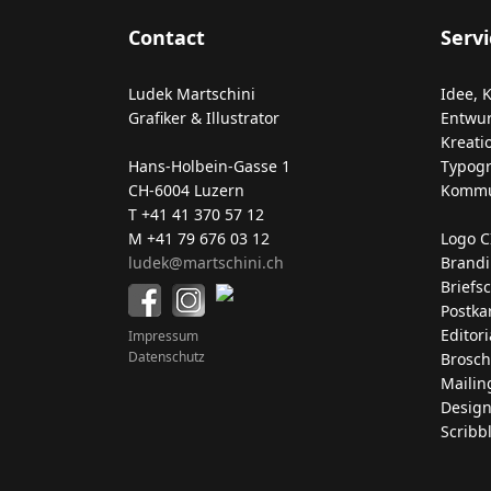
Contact
Servi
Ludek Martschini
Idee, 
Grafiker & Illustrator
Entwurf
Kreati
Hans-Holbein-Gasse 1
Typogra
CH-6004 Luzern
Kommun
T +41 41 370 57 12
M +41 79 676 03 12
Logo C
ludek@martschini.ch
Brandi
Briefs
Postka
Editori
Impressum
Datenschutz
Broschu
Mailin
Design
Scribb